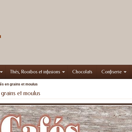
Thés, Rooibos et infusions
Chocolats
Confiserie
és en grains et moulus
 grains et moulus