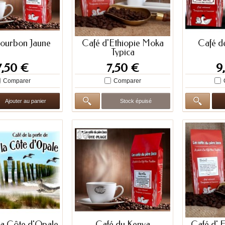
ourbon Jaune
Café d'Ethiopie Moka
Café d
Typica
7,50 €
7,50 €
9
Comparer
Comparer
Ajouter au panier
Stock épuisé
la Côte d'Opale
Café du Kenya
Café d' 