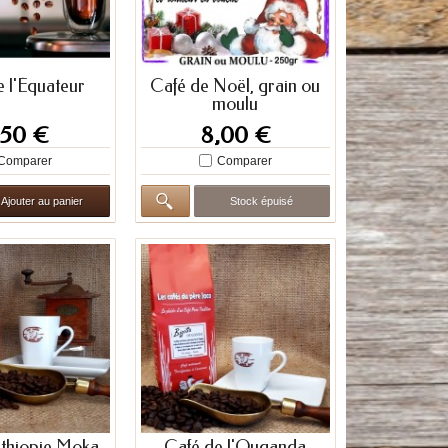
e l'Équateur
Café de Noël, grain ou
moulu
,50 €
8,00 €
Comparer
Comparer
Ajouter au panier
Stock épuisé
Ethiopie Moka
Café de l'Ouganda