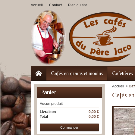
Accueil
Contact
Plan du site
Cafés en grains et moulus
Cafetières
Accueil
>
Caf
Panier
Cafés en
Aucun produit
Livraison
0,00 €
Total
0,00 €
Commander