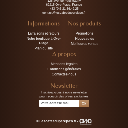
125 avenue Paul Machy
62215 Oye-Plage, France
+33 (0)3.21.36.49.25
contact@lescafesduperejaco.fr
Informations
Nos produits
Livraisons et retours
Promotions
Notre boutique à Oye-
Nouveautés
Plage
Meilleures ventes
Plan du site
A propos
Mentions légales
Conditions générales
Contactez-nous
Newsletter
Inscrivez-vous à notre newsletter
pour recevoir des offres exclusives
© Lescafesduperejaco.fr •