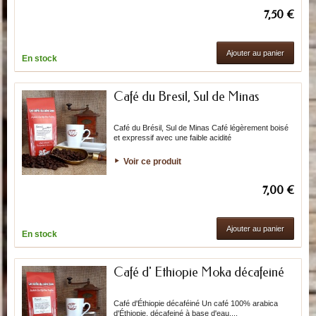
7,50 €
Ajouter au panier
En stock
Café du Bresil, Sul de Minas
Café du Brésil, Sul de Minas Café légèrement boisé
et expressif avec une faible acidité
Voir ce produit
7,00 €
Ajouter au panier
En stock
Café d' Ethiopie Moka décafeiné
Café d'Éthiopie décaféiné Un café 100% arabica
d'Éthiopie, décafeiné à base d'eau,...