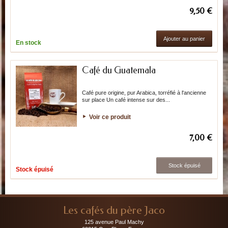
9,50 €
Ajouter au panier
En stock
Café du Guatemala
Café pure origine, pur Arabica, torréfié à l'ancienne
sur place Un café intense sur des...
Voir ce produit
7,00 €
Stock épuisé
Stock épuisé
Les cafés du père Jaco
125 avenue Paul Machy