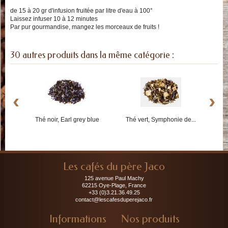
de 15 à 20 gr d'infusion fruitée par litre d'eau à 100°
Laissez infuser 10 à 12 minutes
Par pur gourmandise, mangez les morceaux de fruits !
30 autres produits dans la même catégorie :
‹
›
Thé noir, Earl grey blue
Thé vert, Symphonie de...
Les cafés du père Jaco
125 avenue Paul Machy
62215 Oye-Plage, France
+33 (0)3.21.36.49.25
contact@lescafesduperejaco.fr
Informations
Nos produits