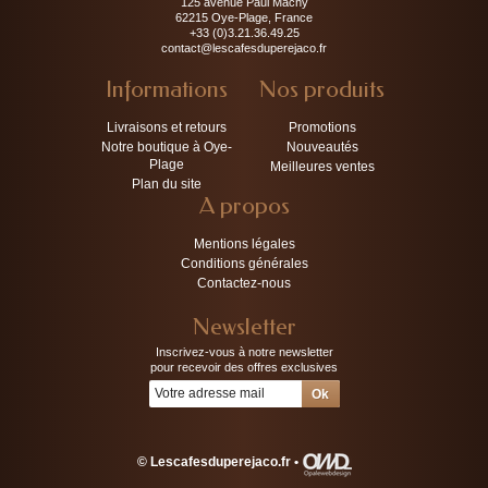
125 avenue Paul Machy
62215 Oye-Plage, France
+33 (0)3.21.36.49.25
contact@lescafesduperejaco.fr
Informations
Nos produits
Livraisons et retours
Promotions
Notre boutique à Oye-
Nouveautés
Plage
Meilleures ventes
Plan du site
A propos
Mentions légales
Conditions générales
Contactez-nous
Newsletter
Inscrivez-vous à notre newsletter
pour recevoir des offres exclusives
© Lescafesduperejaco.fr •