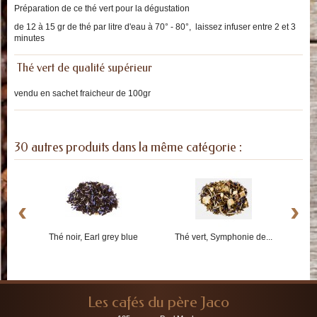
Préparation de ce thé vert pour la dégustation
de 12 à 15 gr de thé par litre d'eau à 70° - 80°, laissez infuser entre 2 et 3
minutes
Thé vert de qualité supérieur
vendu en sachet fraicheur de 100gr
30 autres produits dans la même catégorie :
‹
›
Thé noir, Earl grey blue
Thé vert, Symphonie de...
T
Les cafés du père Jaco